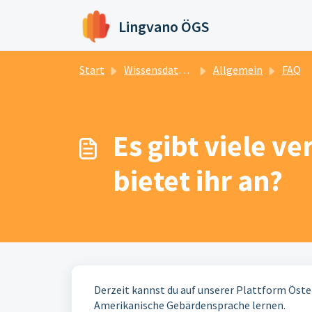
Zum hauptsächlichen Inhalt gehen
Lingvano ÖGS
Start
Wissensdatenbank
Allgemein
FAQ
Es gibt viele 
bietet ihr an?
Derzeit kannst du auf unserer Plattform Öste
Amerikanische Gebärdensprache lernen.